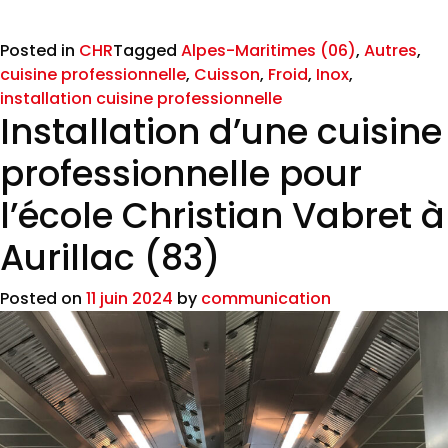
Posted in
CHR
Tagged
Alpes-Maritimes (06)
,
Autres
,
cuisine professionnelle
,
Cuisson
,
Froid
,
Inox
,
installation cuisine professionnelle
Installation d’une cuisine
professionnelle pour
l’école Christian Vabret à
Aurillac (83)
Posted on
11 juin 2024
by
communication