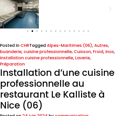
Posted in
CHR
Tagged
Alpes-Maritimes (06)
,
Autres
,
buanderie
,
cuisine professionnelle
,
Cuisson
,
Froid
,
Inox
,
installation cuisine professionnelle
,
Laverie
,
Préparation
Installation d’une cuisine
professionnelle au
restaurant Le Kalliste à
Nice (06)
Posted on
24 juin 2024
by
communication