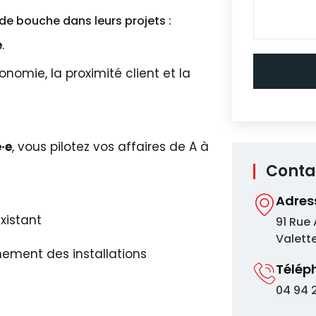
de bouche dans leurs projets :
e
.
onomie, la proximité client et la
·e
, vous pilotez vos affaires de A à
Conta
Adres
xistant
91 Rue
Valett
ement des installations
Télép
04 94 