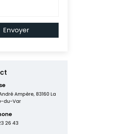
ct
se
 André Ampère, 83160 La
e-du-Var
hone
23 26 43