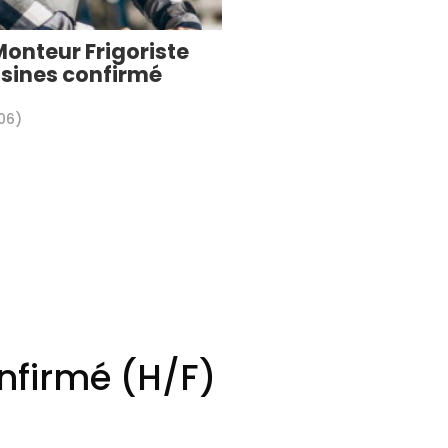
onteur Frigoriste
sines confirmé
06)
nfirmé (H/F)