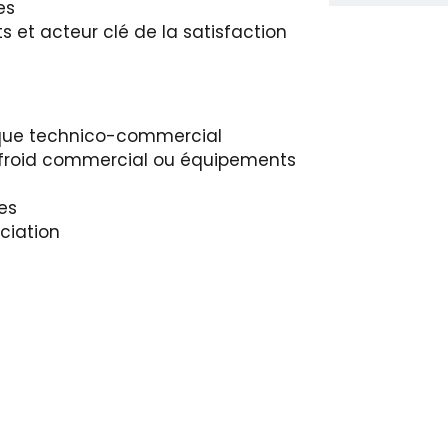
es
 et acteur clé de la satisfaction
 que technico-commercial
e, froid commercial ou équipements
es
ociation