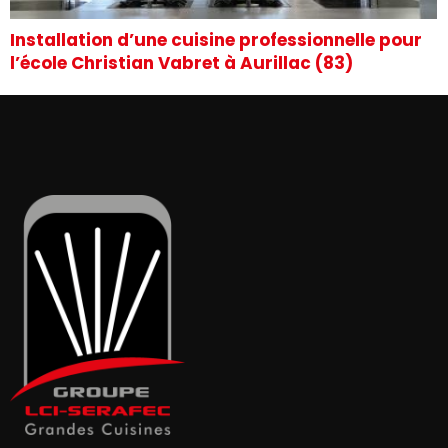
Installation d’une cuisine professionnelle pour
l’école Christian Vabret à Aurillac (83)