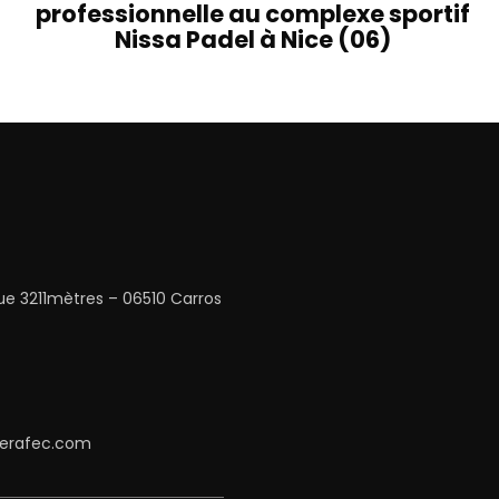
professionnelle au complexe sportif
Nissa Padel à Nice (06)
ue 3211mètres – 06510 Carros
serafec.com