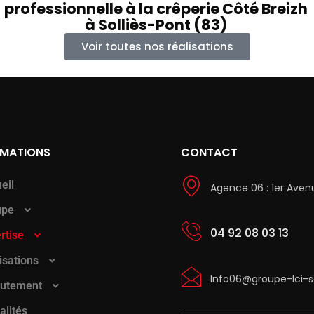
professionnelle à la crêperie Côté Breizh
à Solliès-Pont (83)
Voir toutes nos réalisations
RMATIONS
CONTACT
eil
Agence 06 : 1er Aven
upe
04 92 08 03 13
rtise
isations
Info06@groupe-lci-
rutement
alités