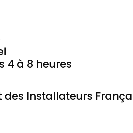
e
el
s 4 à 8 heures
es Installateurs França