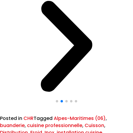
Posted in
CHR
Tagged
Alpes-Maritimes (06)
,
buanderie
,
cuisine professionnelle
,
Cuisson
,
Distribution
,
Froid
,
Inox
,
installation cuisine