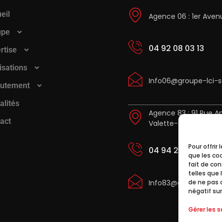
eil
Agence 06 : 1er Aven
upe
04 92 08 03 13
rtise
isations
Info06@groupe-lci-
rutement
alités
Agence 83 : 91 Rue A
act
Valette-du-Var
Pour offrir
04 94 23 26 43
que les co
fait de co
telles que 
Info83@groupe-lci-
de ne pas 
négatif sur
Gérer les s