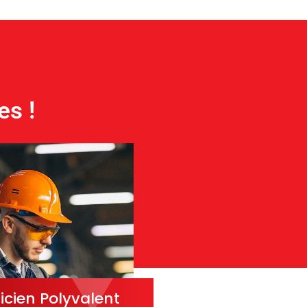
es !
icien Polyvalent
Technicien 