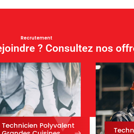
Recrutement
joindre ? Consultez nos offr
Technicien Polyvalent
Techn
Grandes Cuisines