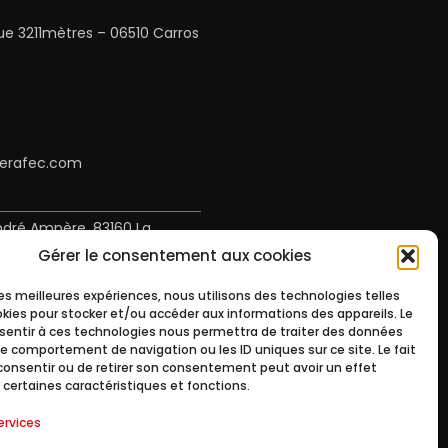
ue 3211mètres – 06510 Carros
serafec.com
ndré Ampère, 83160 La
Gérer le consentement aux cookies
 les meilleures expériences, nous utilisons des technologies telles
okies pour stocker et/ou accéder aux informations des appareils. Le
nsentir à ces technologies nous permettra de traiter des données
le comportement de navigation ou les ID uniques sur ce site. Le fait
serafec.com
consentir ou de retirer son consentement peut avoir un effet
 certaines caractéristiques et fonctions.
ervices