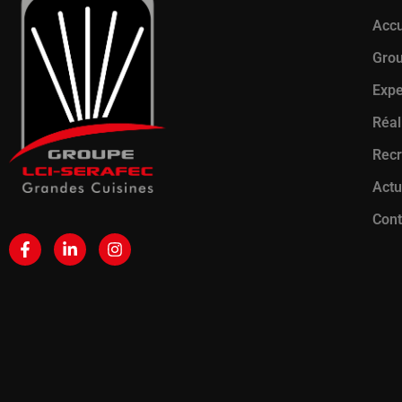
Accu
Gro
Expe
Réal
Rec
Actu
Cont