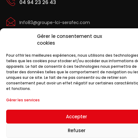
04 94 23 26 43
Info83@groupe-lci-serafec.com
Gérer le consentement aux
cookies
Pour offrir les meilleures expériences, nous utilisons des technologie
telles que les cookies pour stocker et/ou accéder aux informations d
appareils. Le fait de consentir à ces technologies nous permettra de
©2024. Groupe LCI Serafec. Tous droits réservés.
traiter des données telles que le comportement de navigation ou les
Mentions légales.
Design :
Des ronds dans des
uniques sur ce site. Le fait de ne pas consentir ou de retirer son
carrés
consentement peut avoir un effet négatif sur certaines caractéristi
et fonctions.
Gérer les services
Accepter
Refuser