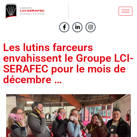
Les lutins farceurs
envahissent le Groupe LCI-
SERAFEC pour le mois de
décembre …